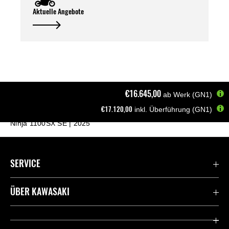
Aktuelle Angebote
€16.645,00
ab Werk (GN1)
€17.120,00
inkl. Überführung (GN1)
Startseite
Motorräder
Sport Tourer
Ninja 1100SX SE | 2025
SERVICE
Kontaktiere uns
ÜBER KAWASAKI
Deutsche Presse-Webseite
Kawasaki Deutschland