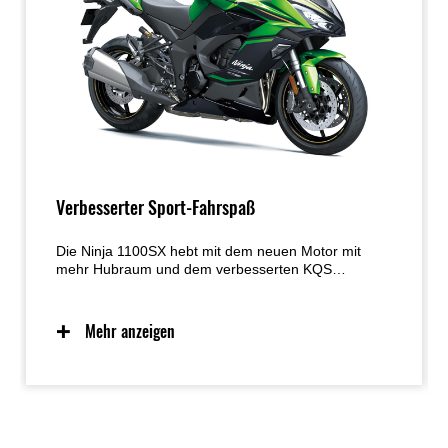
Verbesserter Sport-Fahrspaß
Die Ninja 1100SX hebt mit dem neuen Motor mit
mehr Hubraum und dem verbesserten KQS
sportlichen Fahrspaß auf die nächste Stufe. Das
intuitive Handling, die Supersport-inspirierten
Fahrwerkskomponenten und das dynamische Ninja-
Mehr anzeigen
Styling des Vorgängermodells wurden beibehalten,
wodurch das hervorragend ausbalancierte Motor-
Fahrwerk-Paket für ultimativen Fahrspaß auf der
Straße sorgt.