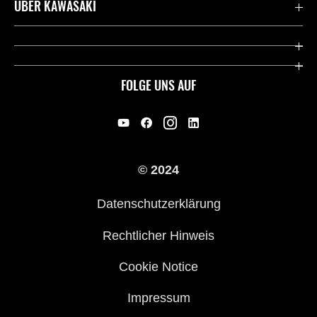
Kontaktiere uns
ÜBER KAWASAKI
Deutsche Presse-Webseite
Kawasaki Deutschland
Historie
FOLGE UNS AUF
Erbe
Offene Stellen
© 2024
Händler werden
Datenschutzerklärung
Rechtlicher Hinweis
Cookie Notice
Impressum