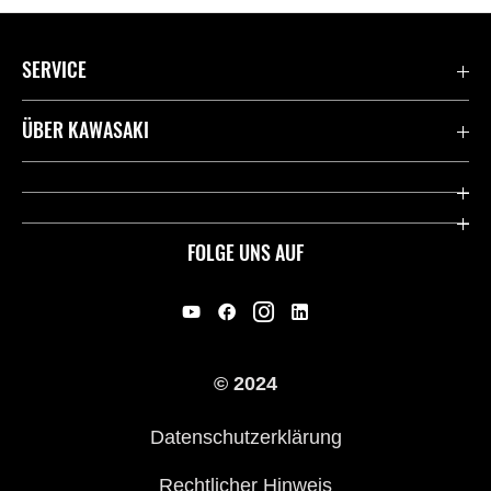
SERVICE
Kontaktiere uns
ÜBER KAWASAKI
Deutsche Presse-Webseite
Kawasaki Deutschland
Historie
FOLGE UNS AUF
Erbe
Offene Stellen
© 2024
Händler werden
Datenschutzerklärung
Rechtlicher Hinweis