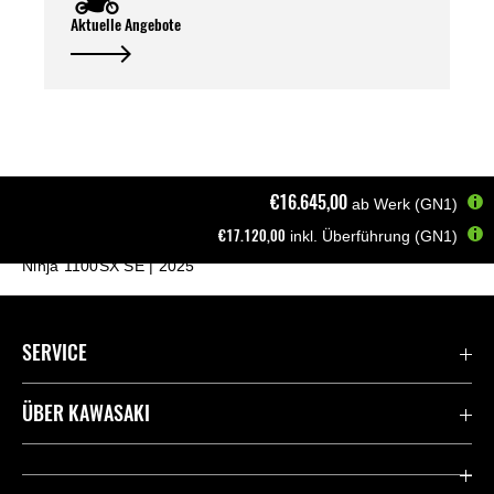
Aktuelle Angebote
€16.645,00
ab Werk (GN1)
€17.120,00
inkl. Überführung (GN1)
Startseite
Motorräder
Sport Tourer
Ninja 1100SX SE | 2025
SERVICE
Kontaktiere uns
ÜBER KAWASAKI
Deutsche Presse-Webseite
Kawasaki Deutschland