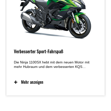
Verbesserter Sport-Fahrspaß
Die Ninja 1100SX hebt mit dem neuen Motor mit
mehr Hubraum und dem verbesserten KQS
sportlichen Fahrspaß auf die nächste Stufe. Das
intuitive Handling, die Supersport-inspirierten
Fahrwerkskomponenten und das dynamische Ninja-
Mehr anzeigen
Styling des Vorgängermodells wurden beibehalten,
wodurch das hervorragend ausbalancierte Motor-
Fahrwerk-Paket für ultimativen Fahrspaß auf der
Straße sorgt.