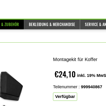
E & ZUBEHÖR
BEKLEIDUNG & MERCHANDISE
SERVICE & A
Montagekit für Koffer
€24,10
inkl. 19% MwS
Teilenummer :
999940867
Verfügbar