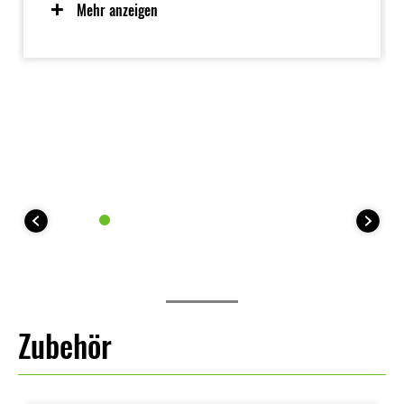
Ansprechverhalten im unteren Drehzahlbereich
Mehr anzeigen
bietet. Vom Fahrer wählbare Leistungsstufen tragen
zum Selbstvertrauen des Fahrers bei, während
einzigartige EV-Funktionen wie E-Boost und WALK-
Modus für noch mehr Fahrspaß sorgen. Der
fahrerfreundliche Elektromotor ist zudem sauber und
leise.
Zubehör