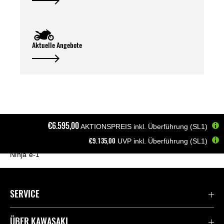
Aktuelle Angebote
€6.595,00
AKTIONSPREIS inkl. Überführung (SL1)
€9.135,00
UVP inkl. Überführung (SL1)
Startseite
Motorräder
Elektro/Hybrid
Ninja e-1
SERVICE
Kontaktiere uns
ÜBER KAWASAKI