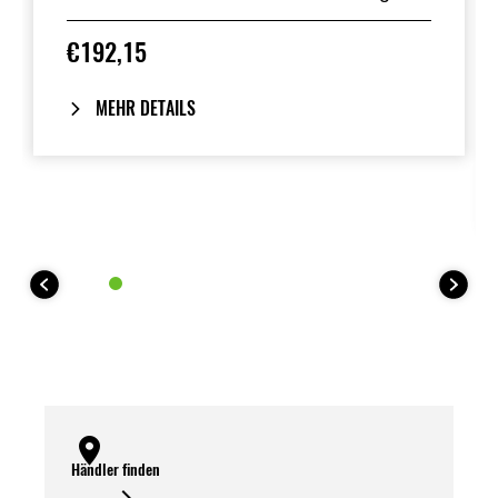
Erhältlich in fast allen
Werksstandardfarben. Ersetzt den
€192,15
Beifahrersitz der Ninja 400, Z400, Ninja
e-1 und Z e-1.
MEHR DETAILS
Händler finden