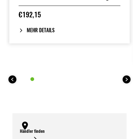
Erhältlich in fast allen
Werksstandardfarben. Ersetzt den
€192,15
Beifahrersitz der Ninja 400, Z400, Ninja
e-1 und Z e-1.
MEHR DETAILS
Händler finden