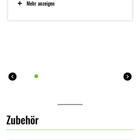
Ansprechverhalten im unteren Drehzahlbereich
Mehr anzeigen
bietet. Vom Fahrer wählbare Leistungsstufen tragen
zum Selbstvertrauen des Fahrers bei, während
einzigartige EV-Funktionen wie E-Boost und WALK-
Modus für noch mehr Fahrspaß sorgen. Der
fahrerfreundliche Elektromotor ist zudem sauber und
leise.
Zubehör