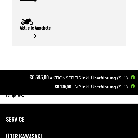
Aktuelle Angebote
€6.595,00
AKTIONSPREIS inkl. Überführung (SL1)
€9.135,00
UVP inkl. Überführung (SL1)
Startseite
Motorräder
Elektro/Hybrid
Ninja e-1
SERVICE
Kontaktiere uns
ÜBER KAWASAKI