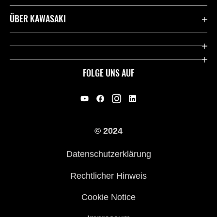
Kontaktiere uns
ÜBER KAWASAKI
Deutsche Presse-Webseite
Kawasaki Deutschland
Historie
FOLGE UNS AUF
Erbe
Offene Stellen
© 2024
Händler werden
Datenschutzerklärung
Rechtlicher Hinweis
Cookie Notice