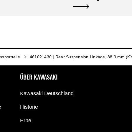
sportteile
461021430 | Rear Suspension Linkage, 88.3 mm (K
ÜBER KAWASAKI
Kawasaki Deutschland
e
Historie
Erbe