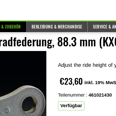
E & ZUBEHÖR
BEKLEIDUNG & MERCHANDISE
SERVICE & A
radfederung, 88.3 mm (KX
Adjust the ride height of
€23,60
inkl. 19% MwS
Teilenummer :
461021430
Verfügbar