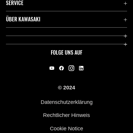
SERVICE
Kontaktiere uns
ÜBER KAWASAKI
Deutsche Presse-Webseite
Kawasaki Deutschland
Historie
FOLGE UNS AUF
Erbe
Offene Stellen
© 2024
Händler werden
Datenschutzerklärung
Rechtlicher Hinweis
Cookie Notice