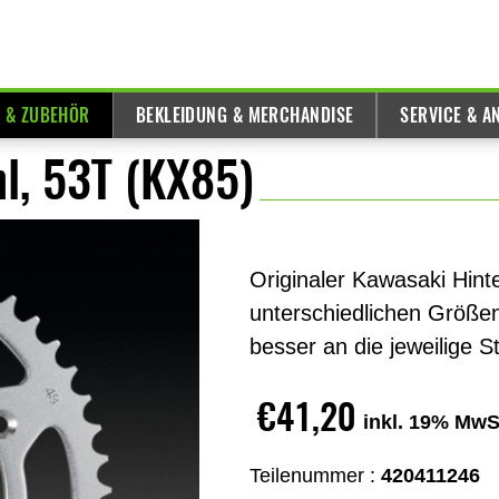
E & ZUBEHÖR
BEKLEIDUNG & MERCHANDISE
SERVICE & A
l, 53T (KX85)
Originaler Kawasaki Hint
unterschiedlichen Größe
besser an die jeweilige 
€41,20
inkl. 19% MwS
Teilenummer :
420411246