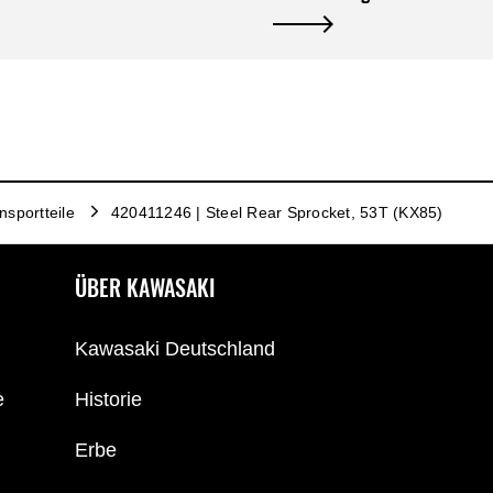
sportteile
420411246 | Steel Rear Sprocket, 53T (KX85)
ÜBER KAWASAKI
Kawasaki Deutschland
e
Historie
Erbe