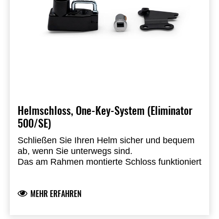
Helmschloss, One-Key-System (Eliminator
500/SE)
Schließen Sie Ihren Helm sicher und bequem
ab, wenn Sie unterwegs sind.
Das am Rahmen montierte Schloss funktioniert
mit dem Kawasaki One-Key System, so dass
Sie Ihren Zündschlüssel zum Entriegeln
MEHR ERFAHREN
verwenden können.
Einbau durch einen autorisierten Kawasaki-
Händler erforderlich.