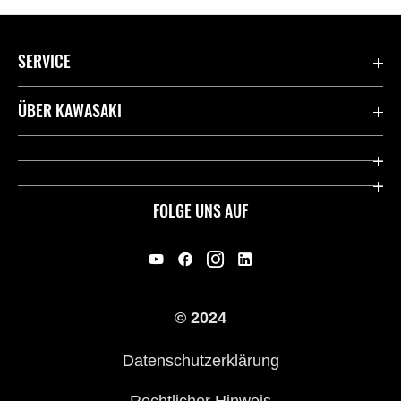
SERVICE
Kontaktiere uns
ÜBER KAWASAKI
Deutsche Presse-Webseite
Kawasaki Deutschland
Historie
FOLGE UNS AUF
Erbe
Offene Stellen
© 2024
Händler werden
Datenschutzerklärung
Rechtlicher Hinweis