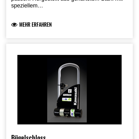
speziellem
Sicherheitsverschlussmechanismus.
Hergestellt in Europa.
SRA + ART 4****
MEHR ERFAHREN
zugelassen.
Innenmaße: 10 x 27 cm.
Bügelschloss