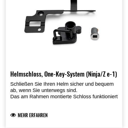
Helmschloss, One-Key-System (Ninja/Z e-1)
Schließen Sie Ihren Helm sicher und bequem
ab, wenn Sie unterwegs sind.
Das am Rahmen montierte Schloss funktioniert
mit dem Kawasaki One-Key System, so dass
Sie Ihren Zündschlüssel zum Entriegeln
MEHR ERFAHREN
verwenden können.
Einbau durch einen autorisierten Kawasaki-
Vertragshändler erforderlich.