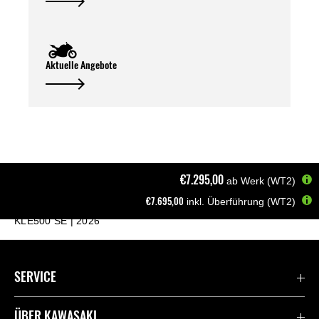
Aktuelle Angebote
€7.295,00
ab Werk (WT2)
€7.695,00
inkl. Überführung (WT2)
Startseite
Motorräder
Adventure
KLE500 SE | 2026
SERVICE
Kontaktiere uns
ÜBER KAWASAKI