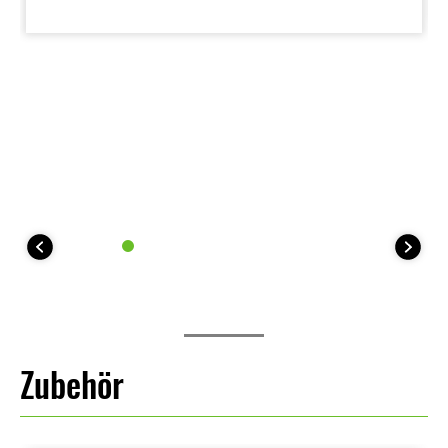
während die nahtlose Verkleidungsgestaltung
uneingeschränkte Bewegungsfreiheit ermöglicht. Ihr
fahrerorientierter, präzise kontrollierbarer Charakter
macht die KLE500 SE zum idealen Begleiter für
lange Abenteuerfahrten.
Zubehör