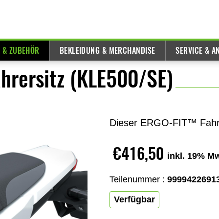
E & ZUBEHÖR
BEKLEIDUNG & MERCHANDISE
SERVICE & A
hrersitz (KLE500/SE)
Dieser ERGO-FIT™ Fahrers
€416,50
inkl. 19% M
Teilenummer :
9999422691
Verfügbar