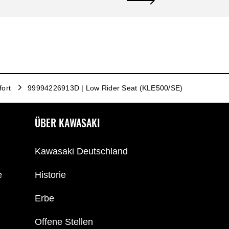
ort
99994226913D | Low Rider Seat (KLE500/SE)
ÜBER KAWASAKI
Kawasaki Deutschland
e
Historie
Erbe
Offene Stellen