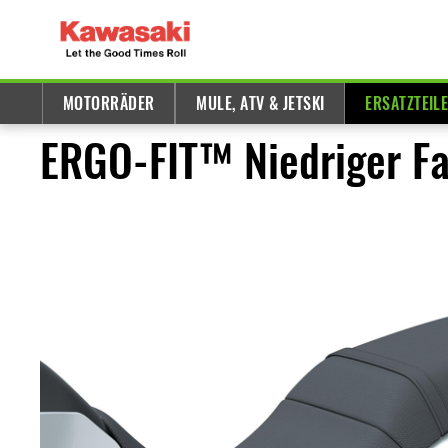
MOTORRÄDER
MULE, ATV & JETSKI
ERSATZTEIL
ERGO-FIT™ Niedriger Fa