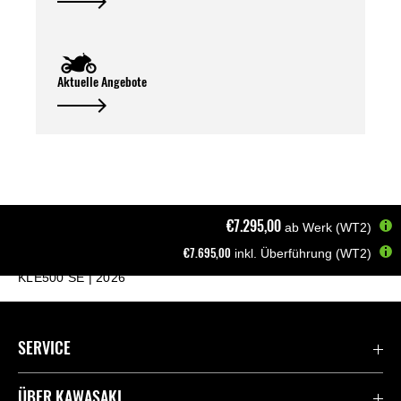
Aktuelle Angebote
€7.295,00
ab Werk (WT2)
€7.695,00
inkl. Überführung (WT2)
Startseite
Motorräder
A2 Motorräder
KLE500 SE | 2026
SERVICE
Kontaktiere uns
ÜBER KAWASAKI