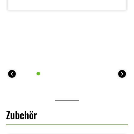
während die nahtlose Verkleidungsgestaltung
uneingeschränkte Bewegungsfreiheit ermöglicht. Ihr
fahrerorientierter, präzise kontrollierbarer Charakter
macht die KLE500 SE zum idealen Begleiter für
lange Abenteuerfahrten.
Zubehör