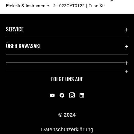
Elektrik & Instrumente
022CAT0122 | Fuse Kit
SERVICE
Kontaktiere uns
ÜBER KAWASAKI
Deutsche Presse-Webseite
Kawasaki Deutschland
Historie
FOLGE UNS AUF
Erbe
Offene Stellen
© 2024
Händler werden
Datenschutzerklärung