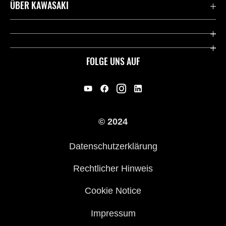
Kontaktiere uns
ÜBER KAWASAKI
Deutsche Presse-Webseite
Kawasaki Deutschland
Historie
FOLGE UNS AUF
Erbe
Offene Stellen
© 2024
Händler werden
Datenschutzerklärung
Rechtlicher Hinweis
Cookie Notice
Impressum