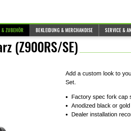
E & ZUBEHÖR
BEKLEIDUNG & MERCHANDISE
SERVICE & A
arz (Z900RS/SE)
Add a custom look to yo
Set.
Factory spec fork cap s
Anodized black or gold
Dealer installation r