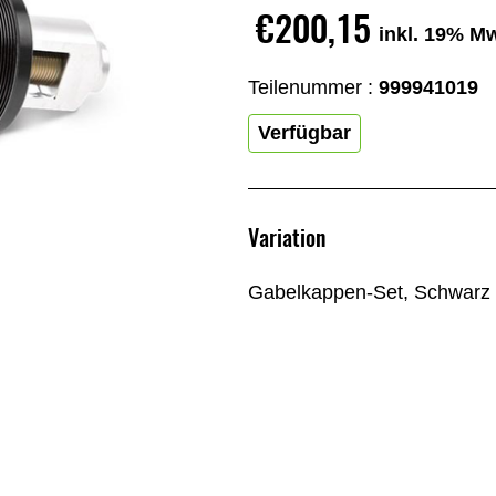
€200,15
inkl. 19% M
Teilenummer :
999941019
Verfügbar
Variation
Gabelkappen-Set, Schwarz