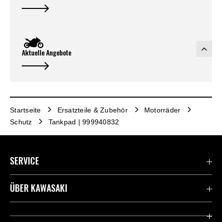
Aktuelle Angebote
Startseite
Ersatzteile & Zubehör
Motorräder
Schutz
Tankpad | 999940832
SERVICE
Kontaktiere uns
ÜBER KAWASAKI
Deutsche Presse-Webseite
Kawasaki Deutschland