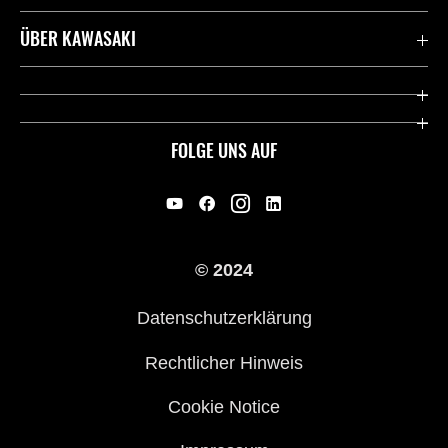
Kontaktiere uns
ÜBER KAWASAKI
Deutsche Presse-Webseite
Kawasaki Deutschland
Historie
FOLGE UNS AUF
Erbe
Offene Stellen
© 2024
Händler werden
Datenschutzerklärung
Rechtlicher Hinweis
Cookie Notice