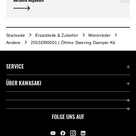
Aktuelle Angebote
Startseite
Ersatzteile & Zubehör
Motorräder
Andere
255SDR0001 | Öhlins Steering Damper Kit
SERVICE
Kontaktiere uns
ÜBER KAWASAKI
Deutsche Presse-Webseite
Kawasaki Deutschland
Historie
FOLGE UNS AUF
Erbe