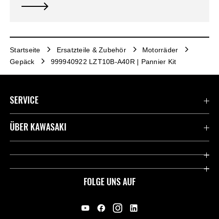
Startseite
Ersatzteile & Zubehör
Motorräder
Gepäck
999940922 LZT10B-A40R | Pannier Kit
SERVICE
Kontaktiere uns
ÜBER KAWASAKI
Deutsche Presse-Webseite
Kawasaki Deutschland
Historie
FOLGE UNS AUF
Erbe