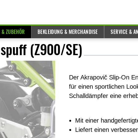
E & ZUBEHÖR
BEKLEIDUNG & MERCHANDISE
SERVICE & A
uspuff (Z900/SE)
Der Akrapovič Slip-On E
für einen sportlichen Lo
Schalldämpfer eine erhe
Mit einer handgeferti
Liefert einen verbesse