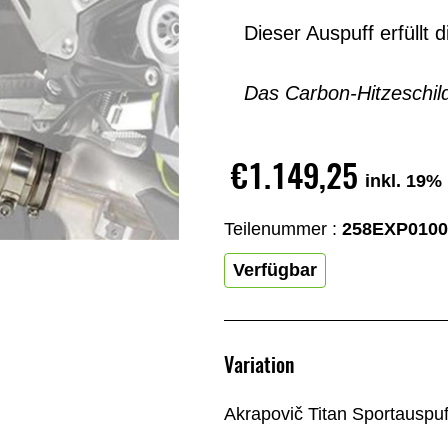
Dieser Auspuff erfüll
Das Carbon-Hitzeschild 
€1.149,25
inkl. 19%
Teilenummer :
258EXP0100
Verfügbar
Variation
Akrapovič Titan Sportauspuf