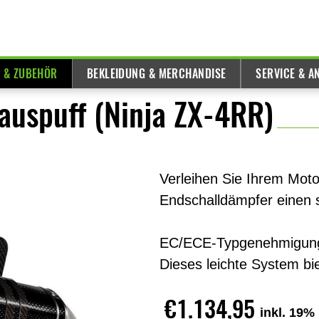
E & ZUBEHÖR
BEKLEIDUNG & MERCHANDISE
SERVICE & A
auspuff (Ninja ZX-4RR)
Verleihen Sie Ihrem Moto
Endschalldämpfer einen 
EC/ECE-Typgenehmigung 
Dieses leichte System bie
€1.134,95
inkl. 19%