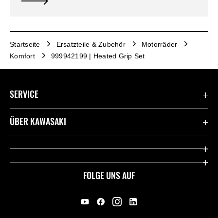
Startseite
Ersatzteile & Zubehör
Motorräder
Komfort
999942199 | Heated Grip Set
SERVICE
Kontaktiere uns
ÜBER KAWASAKI
Deutsche Presse-Webseite
Kawasaki Deutschland
Historie
FOLGE UNS AUF
Erbe
Offene Stellen