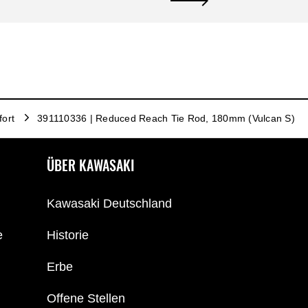
ort
391110336 | Reduced Reach Tie Rod, 180mm (Vulcan S)
ÜBER KAWASAKI
Kawasaki Deutschland
e
Historie
Erbe
Offene Stellen