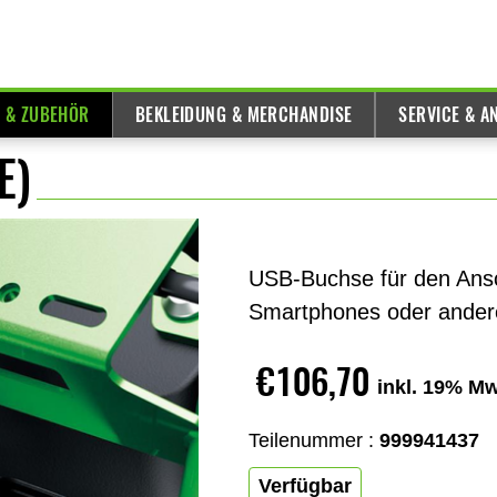
E & ZUBEHÖR
BEKLEIDUNG & MERCHANDISE
SERVICE & A
E)
USB-Buchse für den Ansc
Smartphones oder andere
€106,70
inkl. 19% Mw
Teilenummer :
999941437
Verfügbar