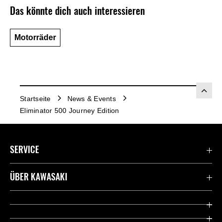
Das könnte dich auch interessieren
Motorräder
Startseite
News & Events
Eliminator 500 Journey Edition
SERVICE
Kontaktiere uns
ÜBER KAWASAKI
Deutsche Presse-Webseite
Kawasaki Deutschland