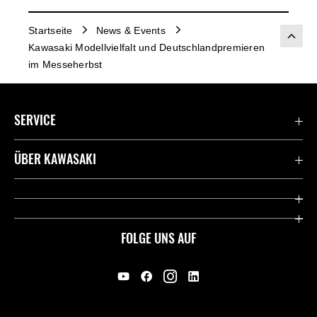
Startseite
News & Events
Kawasaki Modellvielfalt und Deutschlandpremieren
im Messeherbst
SERVICE
Kontaktiere uns
ÜBER KAWASAKI
Deutsche Presse-Webseite
Kawasaki Deutschland
Historie
FOLGE UNS AUF
Erbe
Offene Stellen