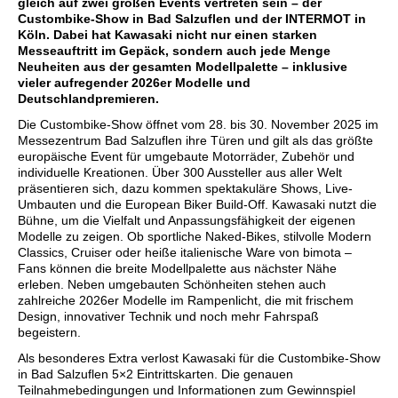
gleich auf zwei großen Events vertreten sein – der
Custombike-Show in Bad Salzuflen und der INTERMOT in
Köln. Dabei hat Kawasaki nicht nur einen starken
Messeauftritt im Gepäck, sondern auch jede Menge
Neuheiten aus der gesamten Modellpalette – inklusive
vieler aufregender 2026er Modelle und
Deutschlandpremieren.
Die Custombike-Show öffnet vom 28. bis 30. November 2025 im
Messezentrum Bad Salzuflen ihre Türen und gilt als das größte
europäische Event für umgebaute Motorräder, Zubehör und
individuelle Kreationen. Über 300 Aussteller aus aller Welt
präsentieren sich, dazu kommen spektakuläre Shows, Live-
Umbauten und die European Biker Build-Off. Kawasaki nutzt die
Bühne, um die Vielfalt und Anpassungsfähigkeit der eigenen
Modelle zu zeigen. Ob sportliche Naked-Bikes, stilvolle Modern
Classics, Cruiser oder heiße italienische Ware von bimota –
Fans können die breite Modellpalette aus nächster Nähe
erleben. Neben umgebauten Schönheiten stehen auch
zahlreiche 2026er Modelle im Rampenlicht, die mit frischem
Design, innovativer Technik und noch mehr Fahrspaß
begeistern.
Als besonderes Extra verlost Kawasaki für die Custombike-Show
in Bad Salzuflen 5×2 Eintrittskarten. Die genauen
Teilnahmebedingungen und Informationen zum Gewinnspiel