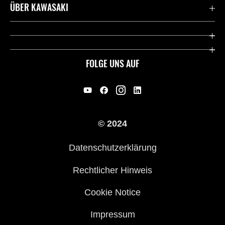
Kontaktiere uns
ÜBER KAWASAKI
Deutsche Presse-Webseite
Kawasaki Deutschland
Historie
FOLGE UNS AUF
Erbe
Offene Stellen
© 2024
Händler werden
Datenschutzerklärung
Rechtlicher Hinweis
Cookie Notice
Impressum