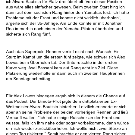
ich Alvaro Bautista für Platz drei überholt. Von dieser Position
aus wäre alles einfacher gewesen. Beim zweiten Start hing ich
dann auf dem sechsten Rang hinter den Yamahas fest. Ich hatte
Probleme mit der Front und konnte nicht wirklich überholen",
ärgerte sich der 35-Jährige. Am Ende konnte er mit Jonathan
Rea immerhin noch einen der Yamaha-Piloten überholen und
sicherte sich Rang fünf.
Auch das Superpole-Rennen verlief nicht nach Wunsch. Ein
Sturz im Kampf um die ersten fünf zeigte, wie schwer sich Alex
Lowes beim Überholen tat. Der Brite rutschte in der ersten
Kurve weg. Axel Bassani kam auf Rang acht ins Ziel. Diese
Platzierung wiederholte er dann auch im zweiten Hauptrennen
am Sonntagnachmittag.
Für Alex Lowes hingegen ergab sich in diesem die Chance auf
das Podest. Der Bimota-Pilot jagte dem drittplatzierten Ex-
Weltmeister Alvaro Bautista hinterher. Letztlich erinnerte er sich
aber an seine Probleme der beiden vorherigen Rennen und ließ
Vernunft walten: "Ich hatte einige Rutscher an der Front und
wusste, falls ich ihm nahe oder sogar vorbeikomme, dann würde
er mich wieder zurücküberholen. Ich wollte nicht zwei Stürze an
einem Tag riskieren." Somit brachte er den vierten Rang sicher