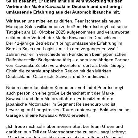
Sales bekannt. Er übernimmt die Verantwortung für den
Vertrieb der Marke Kawasaki in Deutschland und bringt
umfassende Erfahrung aus der Automobilbranche mit.
Wir freuen uns mitteilen zu dürfen, Peer Ischreyt als neuen
Manager Sales willkommen zu heißen. Herr Ischreyt hat seine
Tätigkeit am 10. Oktober 2025 aufgenommen und verantwortet
seitdem den Vertrieb der Marke Kawasaki in Deutschland.
Der 41-jährige Betriebswirt bringt umfassende Erfahrung im
Bereich Sales und Logistik mit. In den vergangenen zwölf
Jahren war er in verschiedenen Funktionen beim japanischen
Reifenhersteller Bridgestone tätig – einem langjährigen Partner
von Kawasaki. Zuletzt verantwortete er dort als Leiter Supply
Chain die zentraleuropäische Region mit den Märkten
Deutschland, Österreich, Schweiz und Skandinavien.
Neben seiner fachlichen Kompetenz verbindet Peer Ischreyt
auch persönlich eine große Leidenschaft mit der Marke
Kawasaki und dem Motorradfahren: Er besitzt mehrere
japanische Motorräder im Segment Reiseenduro und ist
bevorzugt auf Langstrecken-Touren unterwegs. Bald wird seine
Garage um eine Kawasaki W800 erweitert.
„Ich freue mich sehr über meinen Start bei Team Green und
darüber, nun Teil der Motorradbranche zu sein“, sagt Ischreyt.
„Mir ist besonders wichtig, einen stetigen, offenen Dialog mit