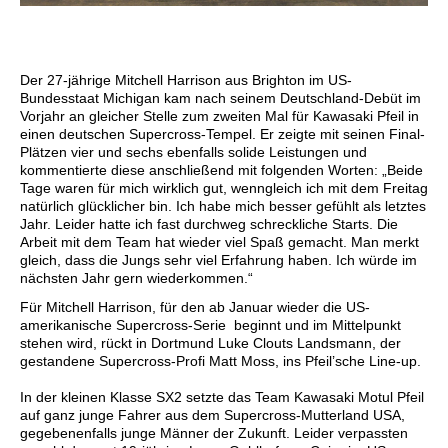
Der 27-jährige Mitchell Harrison aus Brighton im US-
Bundesstaat Michigan kam nach seinem Deutschland-Debüt im
Vorjahr an gleicher Stelle zum zweiten Mal für Kawasaki Pfeil in
einen deutschen Supercross-Tempel. Er zeigte mit seinen Final-
Plätzen vier und sechs ebenfalls solide Leistungen und
kommentierte diese anschließend mit folgenden Worten: „Beide
Tage waren für mich wirklich gut, wenngleich ich mit dem Freitag
natürlich glücklicher bin. Ich habe mich besser gefühlt als letztes
Jahr. Leider hatte ich fast durchweg schreckliche Starts. Die
Arbeit mit dem Team hat wieder viel Spaß gemacht. Man merkt
gleich, dass die Jungs sehr viel Erfahrung haben. Ich würde im
nächsten Jahr gern wiederkommen.“
Für Mitchell Harrison, für den ab Januar wieder die US-
amerikanische Supercross-Serie beginnt und im Mittelpunkt
stehen wird, rückt in Dortmund Luke Clouts Landsmann, der
gestandene Supercross-Profi Matt Moss, ins Pfeil’sche Line-up.
In der kleinen Klasse SX2 setzte das Team Kawasaki Motul Pfeil
auf ganz junge Fahrer aus dem Supercross-Mutterland USA,
gegebenenfalls junge Männer der Zukunft. Leider verpassten