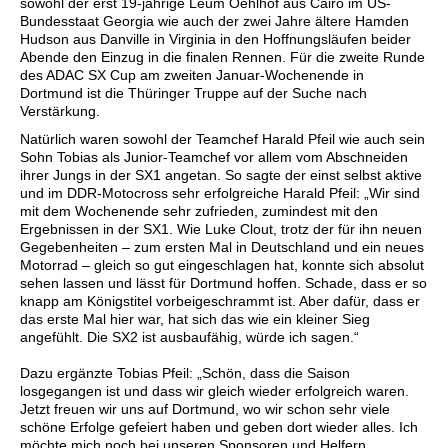
sowohl der erst 19-jährige Leum Oehlhof aus Cairo im US-
Bundesstaat Georgia wie auch der zwei Jahre ältere Hamden
Hudson aus Danville in Virginia in den Hoffnungsläufen beider
Abende den Einzug in die finalen Rennen. Für die zweite Runde
des ADAC SX Cup am zweiten Januar-Wochenende in
Dortmund ist die Thüringer Truppe auf der Suche nach
Verstärkung.
Natürlich waren sowohl der Teamchef Harald Pfeil wie auch sein
Sohn Tobias als Junior-Teamchef vor allem vom Abschneiden
ihrer Jungs in der SX1 angetan. So sagte der einst selbst aktive
und im DDR-Motocross sehr erfolgreiche Harald Pfeil: „Wir sind
mit dem Wochenende sehr zufrieden, zumindest mit den
Ergebnissen in der SX1. Wie Luke Clout, trotz der für ihn neuen
Gegebenheiten – zum ersten Mal in Deutschland und ein neues
Motorrad – gleich so gut eingeschlagen hat, konnte sich absolut
sehen lassen und lässt für Dortmund hoffen. Schade, dass er so
knapp am Königstitel vorbeigeschrammt ist. Aber dafür, dass er
das erste Mal hier war, hat sich das wie ein kleiner Sieg
angefühlt. Die SX2 ist ausbaufähig, würde ich sagen.“
Dazu ergänzte Tobias Pfeil: „Schön, dass die Saison
losgegangen ist und dass wir gleich wieder erfolgreich waren.
Jetzt freuen wir uns auf Dortmund, wo wir schon sehr viele
schöne Erfolge gefeiert haben und geben dort wieder alles. Ich
möchte mich noch bei unseren Sponsoren und Helfern