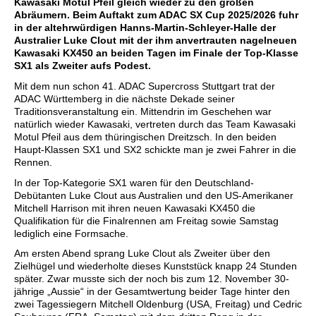
Kawasaki Motul Pfeil gleich wieder zu den großen
Abräumern. Beim Auftakt zum ADAC SX Cup 2025/2026 fuhr
in der altehrwürdigen Hanns-Martin-Schleyer-Halle der
Australier Luke Clout mit der ihm anvertrauten nagelneuen
Kawasaki KX450 an beiden Tagen im Finale der Top-Klasse
SX1 als Zweiter aufs Podest.
Mit dem nun schon 41. ADAC Supercross Stuttgart trat der
ADAC Württemberg in die nächste Dekade seiner
Traditionsveranstaltung ein. Mittendrin im Geschehen war
natürlich wieder Kawasaki, vertreten durch das Team Kawasaki
Motul Pfeil aus dem thüringischen Dreitzsch. In den beiden
Haupt-Klassen SX1 und SX2 schickte man je zwei Fahrer in die
Rennen.
In der Top-Kategorie SX1 waren für den Deutschland-
Debütanten Luke Clout aus Australien und den US-Amerikaner
Mitchell Harrison mit ihren neuen Kawasaki KX450 die
Qualifikation für die Finalrennen am Freitag sowie Samstag
lediglich eine Formsache.
Am ersten Abend sprang Luke Clout als Zweiter über den
Zielhügel und wiederholte dieses Kunststück knapp 24 Stunden
später. Zwar musste sich der noch bis zum 12. November 30-
jährige „Aussie“ in der Gesamtwertung beider Tage hinter den
zwei Tagessiegern Mitchell Oldenburg (USA, Freitag) und Cedric