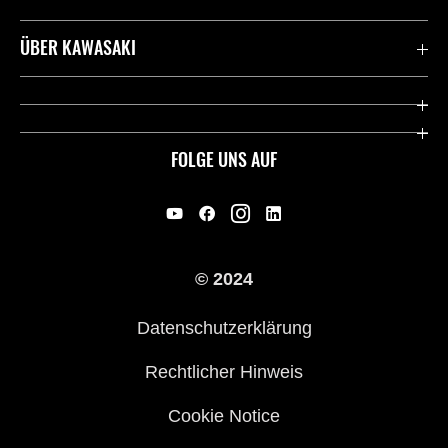
Kontaktiere uns
ÜBER KAWASAKI
Deutsche Presse-Webseite
Kawasaki Deutschland
Historie
FOLGE UNS AUF
Erbe
Offene Stellen
© 2024
Händler werden
Datenschutzerklärung
Rechtlicher Hinweis
Cookie Notice