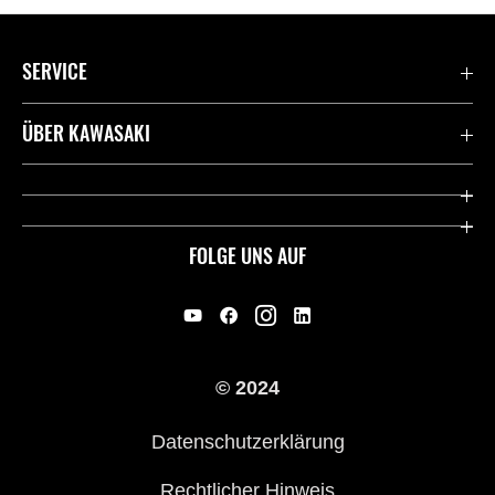
SERVICE
Kontaktiere uns
ÜBER KAWASAKI
Deutsche Presse-Webseite
Kawasaki Deutschland
Historie
FOLGE UNS AUF
Erbe
Offene Stellen
© 2024
Händler werden
Datenschutzerklärung
Rechtlicher Hinweis