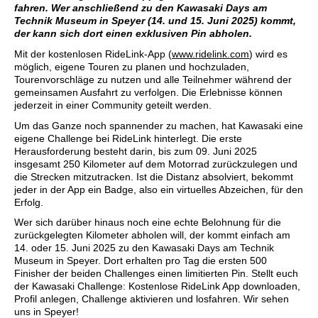
fahren. Wer anschließend zu den Kawasaki Days am
Technik Museum in Speyer (14. und 15. Juni 2025) kommt,
der kann sich dort einen exklusiven Pin abholen.
Mit der kostenlosen RideLink-App (
www.ridelink.com
) wird es
möglich, eigene Touren zu planen und hochzuladen,
Tourenvorschläge zu nutzen und alle Teilnehmer während der
gemeinsamen Ausfahrt zu verfolgen. Die Erlebnisse können
jederzeit in einer Community geteilt werden.
Um das Ganze noch spannender zu machen, hat Kawasaki eine
eigene Challenge bei RideLink hinterlegt. Die erste
Herausforderung besteht darin, bis zum 09. Juni 2025
insgesamt 250 Kilometer auf dem Motorrad zurückzulegen und
die Strecken mitzutracken. Ist die Distanz absolviert, bekommt
jeder in der App ein Badge, also ein virtuelles Abzeichen, für den
Erfolg.
Wer sich darüber hinaus noch eine echte Belohnung für die
zurückgelegten Kilometer abholen will, der kommt einfach am
14. oder 15. Juni 2025 zu den Kawasaki Days am Technik
Museum in Speyer. Dort erhalten pro Tag die ersten 500
Finisher der beiden Challenges einen limitierten Pin. Stellt euch
der Kawasaki Challenge: Kostenlose RideLink App downloaden,
Profil anlegen, Challenge aktivieren und losfahren. Wir sehen
uns in Speyer!