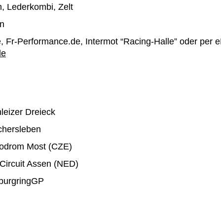
, Lederkombi, Zelt
en
 Fr-Performance.de, Intermot “Racing-Halle” oder per e
de
leizer Dreieck
chersleben
utodrom Most (CZE)
-Circuit Assen (NED)
rburgringGP