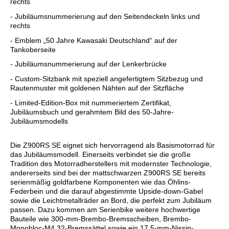
rechts
- Jubiläumsnummerierung auf den Seitendeckeln links und
rechts
- Emblem „50 Jahre Kawasaki Deutschland“ auf der
Tankoberseite
- Jubiläumsnummerierung auf der Lenkerbrücke
- Custom-Sitzbank mit speziell angefertigtem Sitzbezug und
Rautenmuster mit goldenen Nähten auf der Sitzfläche
- Limited-Edition-Box mit nummeriertem Zertifikat,
Jubiläumsbuch und gerahmtem Bild des 50-Jahre-
Jubiläumsmodells
Die Z900RS SE eignet sich hervorragend als Basismotorrad für
das Jubiläumsmodell. Einerseits verbindet sie die große
Tradition des Motorradherstellers mit modernster Technologie,
andererseits sind bei der mattschwarzen Z900RS SE bereits
serienmäßig goldfarbene Komponenten wie das Öhlins-
Federbein und die darauf abgestimmte Upside-down-Gabel
sowie die Leichtmetallräder an Bord, die perfekt zum Jubiläum
passen. Dazu kommen am Serienbike weitere hochwertige
Bauteile wie 300-mm-Brembo-Bremsscheiben, Brembo-
Monobloc-M4.32-Bremssättel sowie ein 17,5-mm-Nissin-