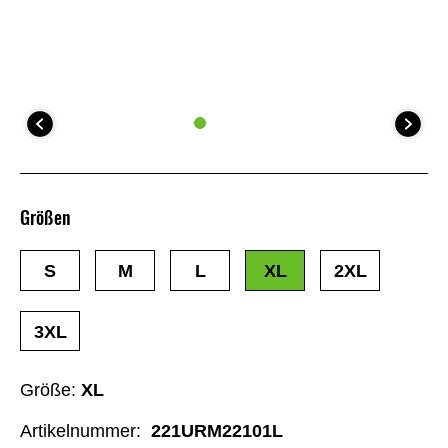
Größen
S
M
L
XL
2XL
3XL
Größe:
XL
Artikelnummer:
221URM22101L