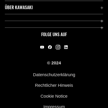
Kontaktiere uns
ÜBER KAWASAKI
Deutsche Presse-Webseite
Kawasaki Deutschland
Historie
FOLGE UNS AUF
Erbe
Offene Stellen
© 2024
Händler werden
Datenschutzerklärung
Rechtlicher Hinweis
Cookie Notice
Impressum