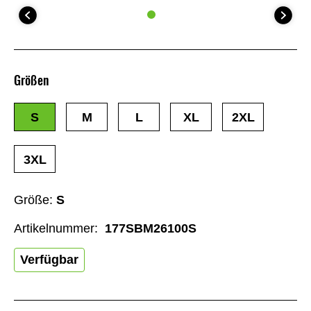
Größen
S
M
L
XL
2XL
3XL
Größe:
S
Artikelnummer:
177SBM26100S
Verfügbar