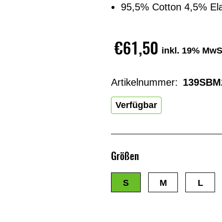
95,5% Cotton 4,5% El
€61,50
inkl. 19% MwS
Artikelnummer:
139SBM
Verfügbar
Größen
S
M
L