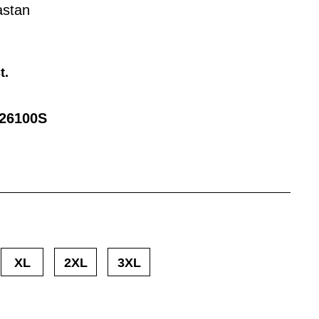
astan
t.
26100S
XL
2XL
3XL