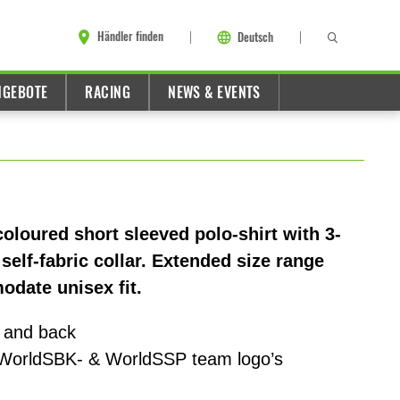
Händler finden
Deutsch
NGEBOTE
RACING
NEWS & EVENTS
oured short sleeved polo-shirt with 3-
self-fabric collar. Extended size range
odate unisex fit.
t and back
WorldSBK- & WorldSSP team logo’s