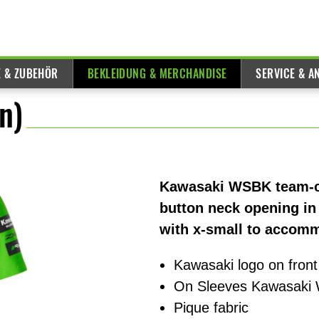
E & ZUBEHÖR
BEKLEIDUNG & MERCHANDISE
SERVICE & A
n)
Kawasaki WSBK team-col
button neck opening in 
with x-small to accomm
Kawasaki logo on fron
On Sleeves Kawasaki 
Pique fabric