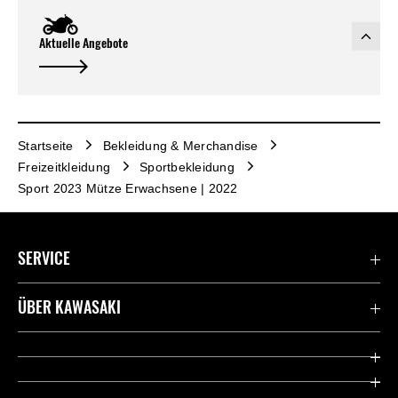
Aktuelle Angebote
Startseite
Bekleidung & Merchandise
Freizeitkleidung
Sportbekleidung
Sport 2023 Mütze Erwachsene | 2022
SERVICE
Kontaktiere uns
ÜBER KAWASAKI
Deutsche Presse-Webseite
Kawasaki Deutschland
Historie