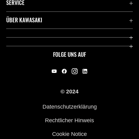
SERVICE
Kontaktiere uns
ÜBER KAWASAKI
Deutsche Presse-Webseite
Kawasaki Deutschland
Historie
FOLGE UNS AUF
Erbe
Offene Stellen
© 2024
Händler werden
Datenschutzerklärung
Rechtlicher Hinweis
Cookie Notice