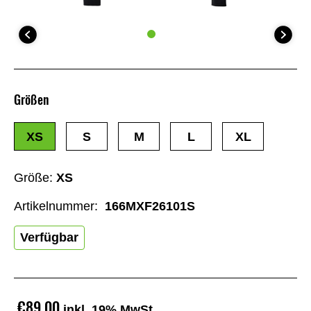
Größen
XS
S
M
L
XL
Größe:
XS
Artikelnummer:
166MXF26101S
Verfügbar
€89,00
inkl. 19% MwSt.