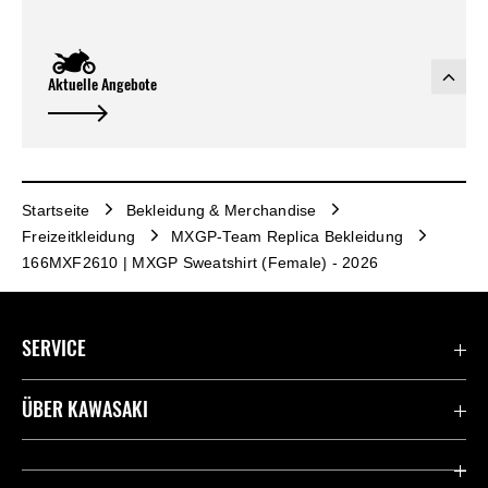
Aktuelle Angebote
Startseite
Bekleidung & Merchandise
Freizeitkleidung
MXGP-Team Replica Bekleidung
166MXF2610 | MXGP Sweatshirt (Female) - 2026
SERVICE
Kontaktiere uns
ÜBER KAWASAKI
Deutsche Presse-Webseite
Kawasaki Deutschland