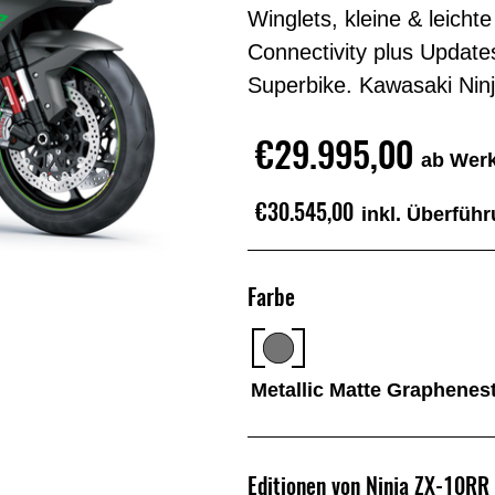
Winglets, kleine & leich
Connectivity plus Updat
Superbike. Kawasaki N
€29.995,00
ab Werk
€30.545,00
inkl. Überfüh
Farbe
Metallic Matte Graphenes
Editionen von Ninja ZX-10RR