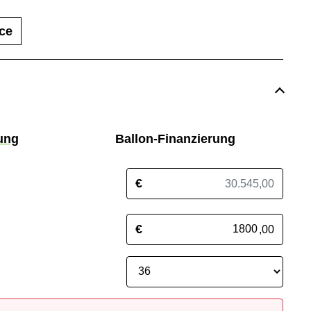
ce
ung
Ballon-Finanzierung
€
€
,00