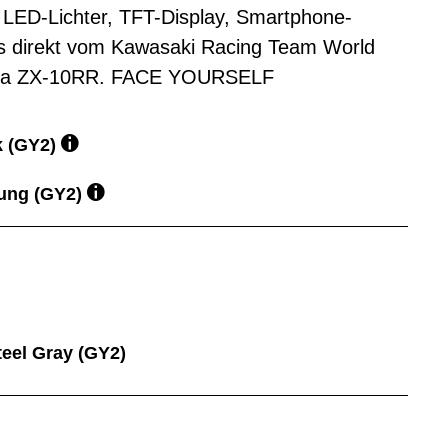
te LED-Lichter, TFT-Display, Smartphone-
es direkt vom Kawasaki Racing Team World
inja ZX-10RR. FACE YOURSELF
 (GY2)
rung (GY2)
teel Gray (GY2)