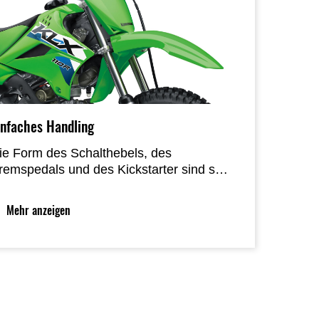
infaches Handling
ie Form des Schalthebels, des
remspedals und des Kickstarter sind so
ewählt, dass sie leicht zu nutzen sind.
ußerdem wird die Gefahr einer
Mehr anzeigen
nfreiwiligen Betätigung minimiert. Starter
nd Notausschalter befinden sich beide
m linken Lenkergriff, sodass der Fahrer
it einer Hand Gas geben und mit der
nderen den Motor starten oder abstellen
ann.