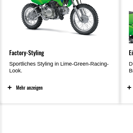
Factory-Styling
E
Sportliches Styling in Lime-Green-Racing-
D
Look.
B
g
A
Mehr anzeigen
u
u
a
m
a
k