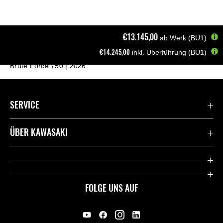
€13.145,00
ab Werk (BU1)
€14.245,00
inkl. Überführung (BU1)
Startseite
Mule, ATV & JetSki
ATV
Brute Force 750 | 2026
SERVICE
Kontaktiere uns
ÜBER KAWASAKI
Deutsche Presse-Webseite
Kawasaki Deutschland
Historie
FOLGE UNS AUF
Erbe