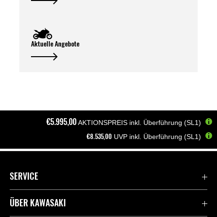
Aktuelle Angebote
€5.995,00
AKTIONSPREIS inkl. Überführung (SL1)
€8.535,00
UVP inkl. Überführung (SL1)
Startseite
Motorräder
Elektro/Hybrid
Z e-1
SERVICE
Kontaktiere uns
ÜBER KAWASAKI