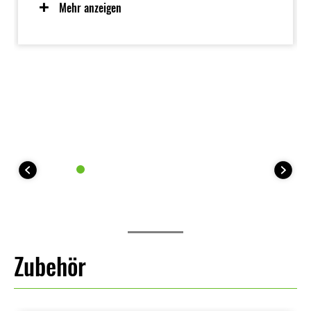
Ansprechverhalten im unteren Drehzahlbereich
Mehr anzeigen
bietet. Vom Fahrer wählbare Leistungsstufen tragen
zum Selbstvertrauen des Fahrers bei, während
einzigartige EV-Funktionen wie E-Boost und WALK-
Modus für noch mehr Fahrspaß sorgen. Der
fahrerfreundliche Elektromotor ist zudem sauber und
leise.
Zubehör