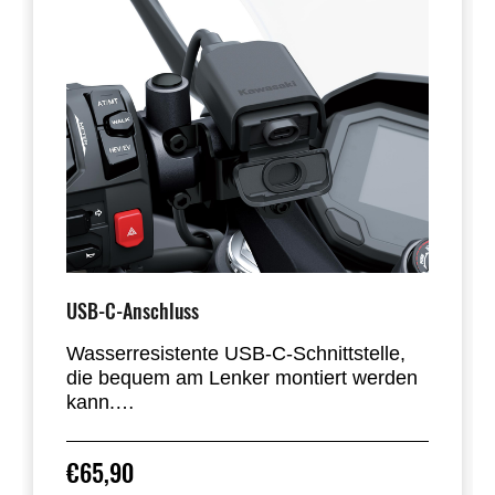
USB-C-Anschluss
Wasserresistente USB-C-Schnittstelle,
die bequem am Lenker montiert werden
kann.
Sie ist vibrationsgedämpft und die
Anschlussbuchse kann mit einer Kappe
€65,90
verschlossen werden.