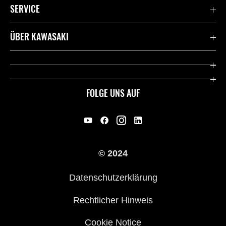
SERVICE
Kontaktiere uns
ÜBER KAWASAKI
Deutsche Presse-Webseite
Kawasaki Deutschland
Historie
FOLGE UNS AUF
Erbe
Offene Stellen
© 2024
Händler werden
Datenschutzerklärung
Rechtlicher Hinweis
Cookie Notice