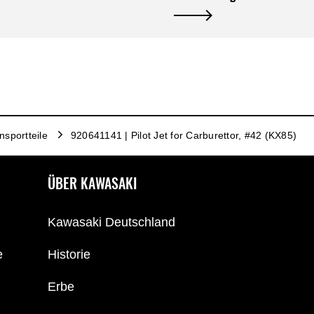
sportteile
920641141 | Pilot Jet for Carburettor, #42 (KX85)
ÜBER KAWASAKI
Kawasaki Deutschland
e
Historie
Erbe