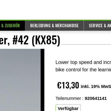
E & ZUBEHÖR
BEKLEIDUNG & MERCHANDISE
SERVICE & A
er, #42 (KX85)
Lower top speed and incr
bike control for the learni
€13,30
inkl. 19% MwS
Teilenummer :
920641141
Verfügbar