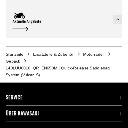
Aktuelle Angebote
Startseite
Ersatzteile & Zubehör
Motorräder
Gepäck
149LUU0010_QR_EN650M | Quick-Release Saddlebag
System (Vulcan S)
SERVICE
Kontaktiere uns
ÜBER KAWASAKI
Deutsche Presse-Webseite