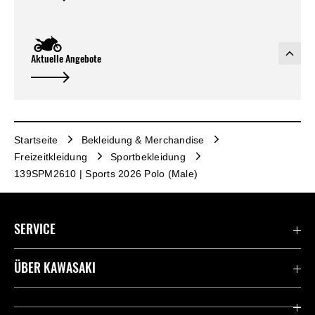
Aktuelle Angebote
Startseite
Bekleidung & Merchandise
Freizeitkleidung
Sportbekleidung
139SPM2610 | Sports 2026 Polo (Male)
SERVICE
Kontaktiere uns
ÜBER KAWASAKI
Deutsche Presse-Webseite
Kawasaki Deutschland